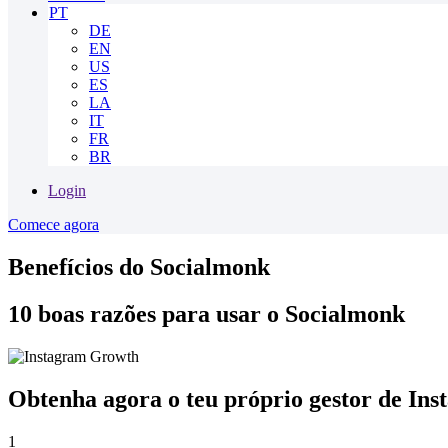
PT
DE
EN
US
ES
LA
IT
FR
BR
Login
Comece agora
Benefícios do Socialmonk
10 boas razões para usar o Socialmonk
Obtenha agora o teu próprio gestor de Inst
1