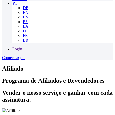
PT
DE
EN
US
ES
LA
IT
FR
BR
Login
Comece agora
Afiliado
Programa de Afiliados e Revendedores
Vender o nosso serviço e ganhar com cada
assinatura.