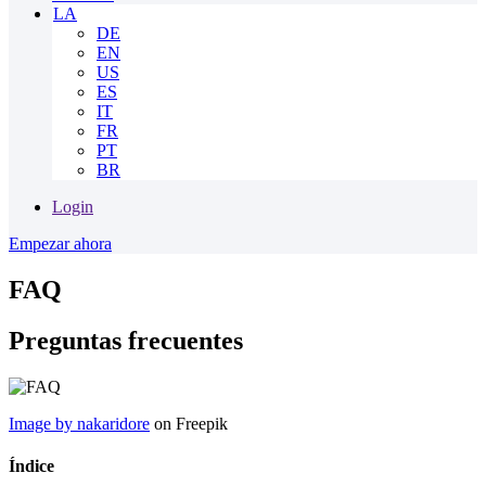
LA
DE
EN
US
ES
IT
FR
PT
BR
Login
Empezar ahora
FAQ
Preguntas frecuentes
Image by nakaridore
on Freepik
Índice